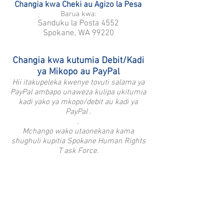
Changia kwa Cheki au Agizo la Pesa
Barua kwa:
Sanduku la Posta 4552
Spokane, WA 99220
Changia kwa kutumia Debit/Kadi
ya Mikopo au PayPal
Hii itakupeleka kwenye tovuti salama ya
PayPal ambapo unaweza kulipa ukitumia
kadi yako ya mkopo/debit au kadi ya
PayPal
.
.
Mchango wako utaonekana kama
shughuli kupitia Spokane Human Rights
T
ask Force.